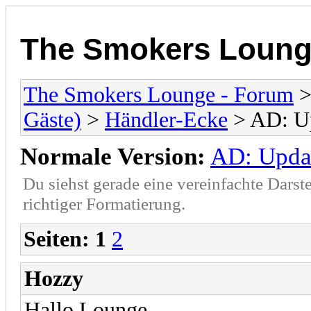
The Smokers Loung
The Smokers Lounge - Forum
Gäste)
>
Händler-Ecke
> AD: Up
Normale Version:
AD: Updat
Du siehst gerade eine vereinfachte Darst
richtiger Formatierung.
Seiten:
1
2
Hozzy
Hallo Lounge,