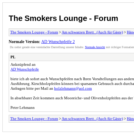
The Smokers Lounge - Forum
The Smokers Lounge - Forum
>
Am schwarzen Brett...(Auch für Gäste)
>
Hän
Normale Version:
AD Wunschpfeife 2
Du siehst gerade eine vereinfachte Darstellung unserer Inhalte.
Normale Ansicht
mit richtiger Formatier
PL
Anknüpfend an
AD Wunschpfeife
biete ich ab sofort auch Wunschpfeifen nach Ihren Vorsdtellungen aus ande
Ausführung. Kirschholzpfeifen können bei sparsamen Gebrauch auch durchau
Anfragen bitte per Mail an
holzlehmann@aol.com
In absehbarer Zeit kommen auch Mooreiche- und Olivenholzpfeifen aus der 
Peter Lehmann
The Smokers Lounge - Forum
>
Am schwarzen Brett...(Auch für Gäste)
>
Hän