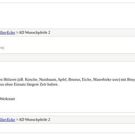
dler-Ecke
> AD Wunschpfeife 2
ung.
ren Hölzern (zB. Kirsche, Nussbaum, Apfel, Brunus, Eiche, Maserbirke usw) mit Br
s ohne Einsatz längere Zeit halten.
Werkstatt
dler-Ecke
> AD Wunschpfeife 2