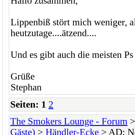
Hallo zusammen,
Lippenbiß stört mich weniger, a
heutzutage....ätzend....
Und es gibt auch die meisten P
Grüße
Stephan
Seiten:
1
2
The Smokers Lounge - Forum
Gäste)
>
Händler-Ecke
> AD: Ne