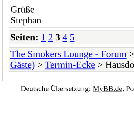
Grüße
Stephan
Seiten:
1
2
3
4
5
The Smokers Lounge - Forum
Gäste)
>
Termin-Ecke
> Hausdor
Deutsche Übersetzung:
MyBB.de
, P