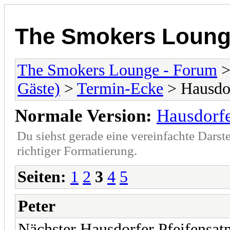
The Smokers Loung
The Smokers Lounge - Forum
Gäste)
>
Termin-Ecke
> Hausdor
Normale Version:
Hausdorfe
Du siehst gerade eine vereinfachte Darst
richtiger Formatierung.
Seiten:
1
2
3
4
5
Peter
Nächster Hausdorfer Pfeifensat