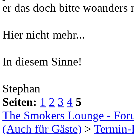
er das doch bitte woanders
Hier nicht mehr...
In diesem Sinne!
Stephan
Seiten:
1
2
3
4
5
The Smokers Lounge - Fo
(Auch für Gäste)
>
Termin-