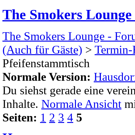
The Smokers Lounge
The Smokers Lounge - Fo
(Auch für Gäste)
>
Termin-
Pfeifenstammtisch
Normale Version:
Hausdorf
Du siehst gerade eine verei
Inhalte.
Normale Ansicht
mi
Seiten:
1
2
3
4
5