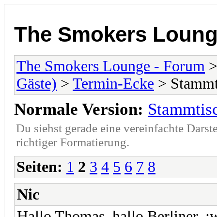
The Smokers Loung
The Smokers Lounge - Forum
Gäste)
>
Termin-Ecke
> Stammti
Normale Version:
Stammtisc
Du siehst gerade eine vereinfachte Darst
richtiger Formatierung.
Seiten:
1
2
3
4
5
6
7
8
Nic
Hallo Thomas, hallo Berliner, :