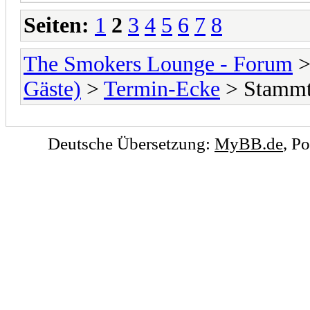
Seiten:
1
2
3
4
5
6
7
8
The Smokers Lounge - Forum
Gäste)
>
Termin-Ecke
> Stammti
Deutsche Übersetzung:
MyBB.de
, P