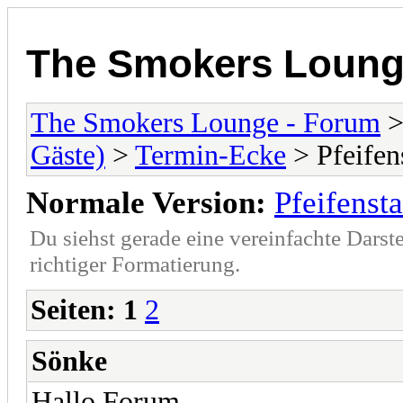
The Smokers Loung
The Smokers Lounge - Forum
Gäste)
>
Termin-Ecke
> Pfeife
Normale Version:
Pfeifens
Du siehst gerade eine vereinfachte Darst
richtiger Formatierung.
Seiten:
1
2
Sönke
Hallo Forum,