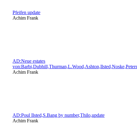
Pfeifen update
Achim Frank
AD:Neue estates
von:Barbi,Dubhill,Thurman,L.Wood,Ashton,Ilsted,Noske,Peters
Achim Frank
AD:Poul Ilsted,S.Bang by number,Thilo,update
Achim Frank