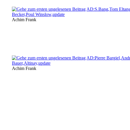
AD:S.Bang,Tom Eltang
Becker,Poul Winslow,update
Achim Frank
AD:Pierre Bargiel,And
Bauer,Altinay,update
Achim Frank