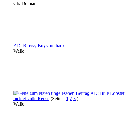
Ch. Demian
AD: Bloysy Boys are back
Walle
AD: Blue Lobster
meldet volle Reuse
(Seiten:
1
2
3
)
Walle