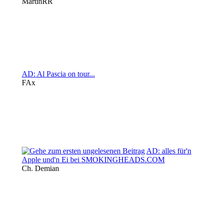
MartinRR
AD: Al Pascia on tour...
FAx
AD: alles für'n
Apple und'n Ei bei SMOKINGHEADS.COM
Ch. Demian