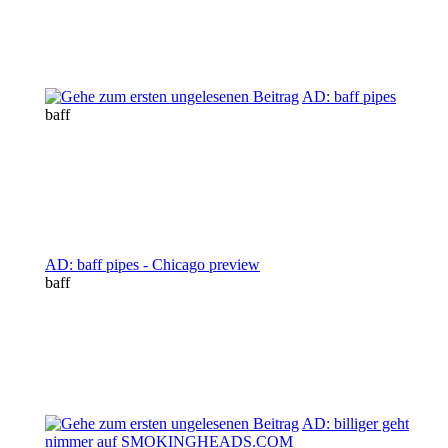
AD: baff pipes
baff
AD: baff pipes - Chicago preview
baff
AD: billiger geht
nimmer auf SMOKINGHEADS.COM