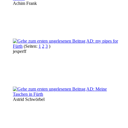
Achim Frank
AD: my pipes for
Fürth
(Seiten:
1
2
3
)
jesperff
AD: Meine
Taschen in Fürth
Astrid Schwörbel