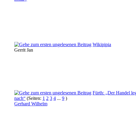
Wikipipia
Gerrit Jan
Fürth: „Der Handel le
nach“
(Seiten:
1
2
3
4
...
9
)
Gerhard Wilhelm