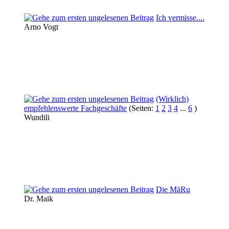
Ich vermisse....
Arno Vogt
(Wirklich)
empfehlenswerte Fachgeschäfte
(Seiten:
1
2
3
4
...
6
)
Wundili
Die MäRu
Dr. Maik