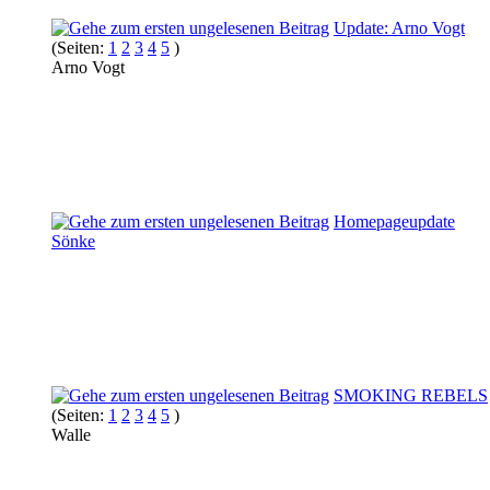
Update: Arno Vogt
(Seiten:
1
2
3
4
5
)
Arno Vogt
Homepageupdate
Sönke
SMOKING REBELS
(Seiten:
1
2
3
4
5
)
Walle