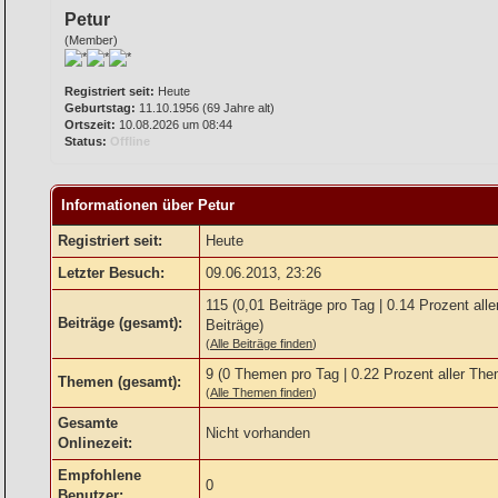
Petur
(Member)
Registriert seit:
Heute
Geburtstag:
11.10.1956 (69 Jahre alt)
Ortszeit:
10.08.2026 um 08:44
Status:
Offline
Informationen über Petur
Registriert seit:
Heute
Letzter Besuch:
09.06.2013, 23:26
115 (0,01 Beiträge pro Tag | 0.14 Prozent alle
Beiträge (gesamt):
Beiträge)
(
Alle Beiträge finden
)
9 (0 Themen pro Tag | 0.22 Prozent aller Th
Themen (gesamt):
(
Alle Themen finden
)
Gesamte
Nicht vorhanden
Onlinezeit:
Empfohlene
0
Benutzer: