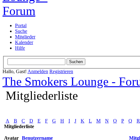
Portal
Suche
Mitglieder
Kalender
Hilfe
Hallo, Gast!
Anmelden
Registrieren
The Smokers Lounge - Fo
Mitgliederliste
A
B
C
D
E
F
G
H
I
J
K
L
M
N
O
P
Q
R
Mitgliederliste
Avatar
Benutzername
Mitgl