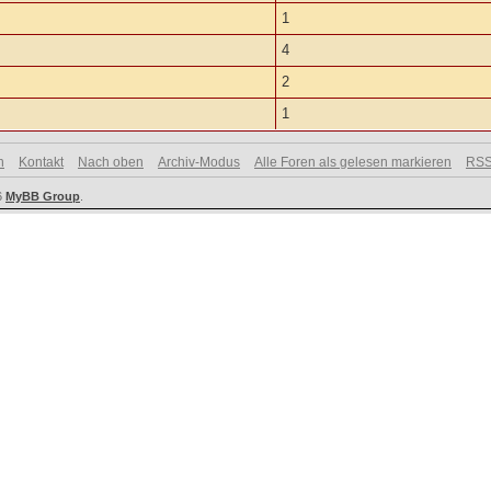
1
4
2
1
n
Kontakt
Nach oben
Archiv-Modus
Alle Foren als gelesen markieren
RSS
6
MyBB Group
.