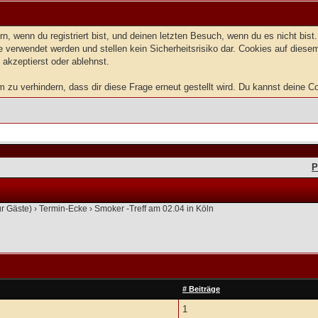
, wenn du registriert bist, und deinen letzten Besuch, wenn du es nicht bis
 verwendet werden und stellen kein Sicherheitsrisiko dar. Cookies auf dies
 akzeptierst oder ablehnst.
u verhindern, dass dir diese Frage erneut gestellt wird. Du kannst deine Coo
P
ür Gäste)
›
Termin-Ecke
›
Smoker -Treff am 02.04 in Köln
# Beiträge
1