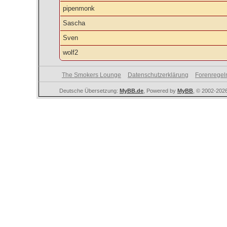
pipenmonk
Sascha
Sven
wolf2
The Smokers Lounge
Datenschutzerklärung
Forenregel
Deutsche Übersetzung:
MyBB.de
, Powered by
MyBB
, © 2002-202