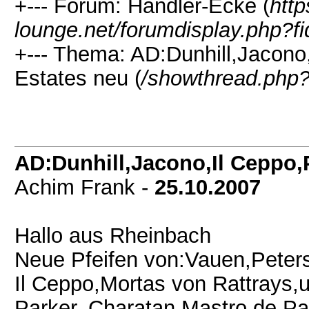
+--- Forum: Händler-Ecke (
htt
lounge.net/forumdisplay.php?f
+--- Thema: AD:Dunhill,Jacono
Estates neu (
/showthread.php?
AD:Dunhill,Jacono,Il Ceppo,
Achim Frank -
25.10.2007
Hallo aus Rheinbach
Neue Pfeifen von:Vauen,Peters
Il Ceppo,Mortas von Rattrays,
Parker, Charatan,Mastro de Paj