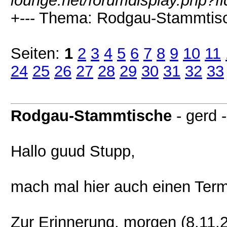
lounge.net/forumdisplay.php?f
+--- Thema: Rodgau-Stammtisc
Seiten:
1
2
3
4
5
6
7
8
9
10
11
24
25
26
27
28
29
30
31
32
33
Rodgau-Stammtische
- gerd 
Hallo guud Stupp,
mach mal hier auch einen Term
Zur Erinnerung, morgen (8.11.2