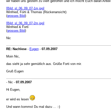
wir haben uns gestern zu viert getroffen und ich möcht Euch daran Antei
[Bild: sl_06_09_07-1m.jpg]
Winfried, Forti & Thomas (Rückenansicht)
(
grosses Bild
)
[Bild: sl_06_09_07-2m.jpg]
Winfried & Forti
(
grosses Bild
)
Nic
RE: Nachlese
-
Eugen
-
07.09.2007
Moin Nic,
das sieht ja sehr gemütlich aus. Grüße Forti von mir.
Gruß Eugen
- Nic -
07.09.2007
Hi Eugen,
er wird es lesen
Und wann kommst Du mal dazu ... :-)