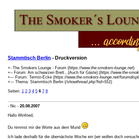
Stammtisch Berlin
- Druckversion
+- The Smokers Lounge - Forum (
https://www.the-smokers-lounge.net
)
+-- Forum: Am schwarzen Brett...(Auch für Gäste) (
https://www.the-smok
+--- Forum: Termin-Ecke (
https://www.the-smokers-lounge.net/forumdispl
+--- Thema: Stammtisch Berlin (
/showthread.php?tid=551
)
Seiten:
1
2
3
4
5
6
7
8
- Nic -
20.08.2007
Hallo Winfried,
Du nimmst mir die Worte aus dem Mund
Ich lade deshalb für die übernächste Woche ein (wir wollen doch versuc