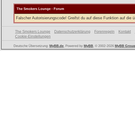
The Smokers Lounge - Forum
Falscher Autorisierungscode! Greifst du auf diese Funktion auf die
The Smokers Lounge
Datenschutzerklärung
Forenregeln
Kontakt
Cookie-Einstellungen
Deutsche Übersetzung:
MyBB.de
, Powered by
MyBB
, © 2002-2026
MyBB Grou