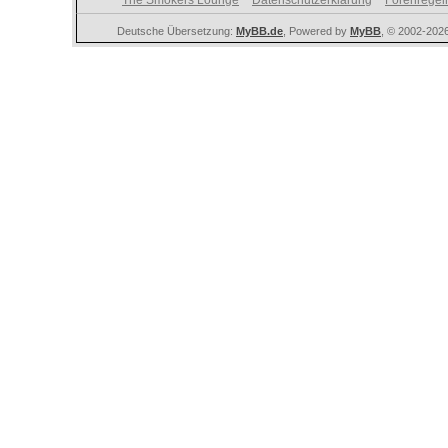
The Smokers Lounge
Datenschutzerklärung
Forenregel
Deutsche Übersetzung:
MyBB.de
, Powered by
MyBB
, © 2002-202