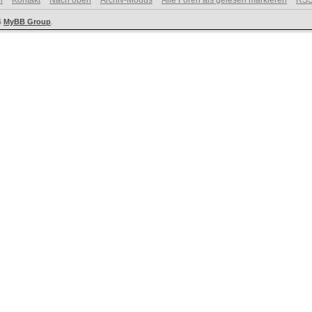
n
Kontakt
Nach oben
Archiv-Modus
Alle Foren als gelesen markieren
RSS
6
MyBB Group
.