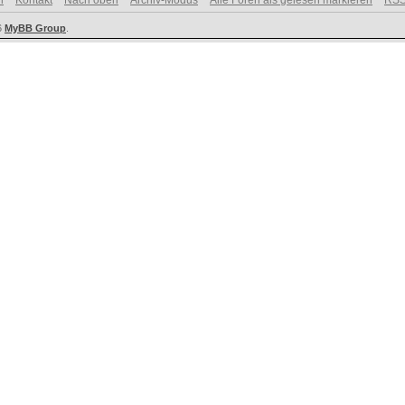
n
Kontakt
Nach oben
Archiv-Modus
Alle Foren als gelesen markieren
RSS
6
MyBB Group
.