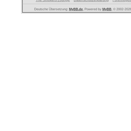
The Smokers Lounge
Datenschutzerklärung
Forenregel
Deutsche Übersetzung:
MyBB.de
, Powered by
MyBB
, © 2002-202