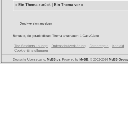
«
Ein Thema zurück
|
Ein Thema vor
»
Druckversion anzeigen
Benutzer, die gerade dieses Thema anschauen: 1 Gast/Gäste
The Smokers Lounge
Datenschutzerklärung
Forenregeln
Kontakt
Cookie-Einstellungen
Deutsche Übersetzung:
MyBB.de
, Powered by
MyBB
, © 2002-2026
MyBB Grou