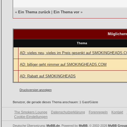
«
Ein Thema zurück
|
Ein Thema vor
»
Möglicherw
Thema
AD: vieles neu, vieles im Preis gesenkt auf SMOKINGHEADS.
AD: billiger geht nimmer auf SMOKINGHEADS.COM
AD: Rabatt auf SMOKINGHEADS
Druckversion anzeigen
Benutzer, die gerade dieses Thema anschauen: 1 Gast/Gäste
The Smokers Lounge
Datenschutzerklärung
Forenregeln
Kontakt
Cookie-Einstellungen
Deutsche Übersetzung:
MyBB.de
, Powered by
MyBB
, © 2002-2026
MyBB Grou