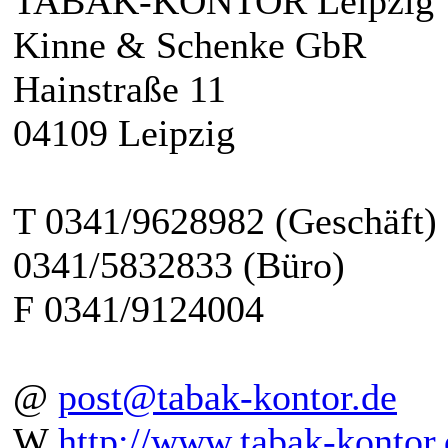
TABAK-KONTOR Leipzig
Kinne & Schenke GbR
Hainstraße 11
04109 Leipzig
T 0341/9628982 (Geschäft)
0341/5832833 (Büro)
F 0341/9124004
@
post@tabak-kontor.de
W
http://www.tabak-kontor.