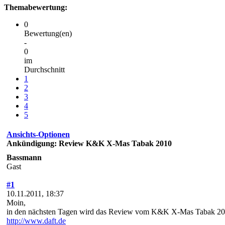
Themabewertung:
0
Bewertung(en)
-
0
im
Durchschnitt
1
2
3
4
5
Ansichts-Optionen
Ankündigung: Review K&K X-Mas Tabak 2010
Bassmann
Gast
#1
10.11.2011, 18:37
Moin,
in den nächsten Tagen wird das Review vom K&K X-Mas Tabak 20
http://www.daft.de