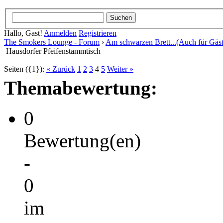
Hallo, Gast!
Anmelden
Registrieren
The Smokers Lounge - Forum
›
Am schwarzen Brett...(Auch für Gäst
Hausdorfer Pfeifenstammtisch
Seiten ({1}):
« Zurück
1
2
3
4
5
Weiter »
Themabewertung:
0
Bewertung(en)
-
0
im