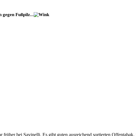
 gegen Fußpilz...
r früher bei Savinelli. Es gibt guten ausreichend sortierten Offentab