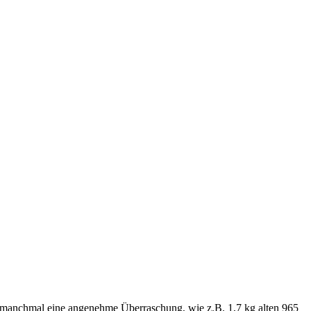
ak, manchmal eine angenehme Überraschung, wie z.B. 1,7 kg alten 965