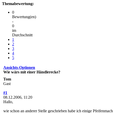
Themabewertung:
0
Bewertung(en)
-
0
im
Durchschnitt
1
2
3
4
5
Ansichts-Optionen
Wie wärs mit einer Händlerecke?
Tom
Gast
#1
08.12.2006, 11:20
Hallo,
wie schon an anderer Stelle geschrieben habe ich einige Pfeifenma