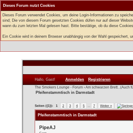
Dieses Forum nutzt Cookies
Dieses Forum verwendet Cookies, um deine Login-Informationen zu speichern
sind; Die von diesem Forum gesetzten Cookies düfen nur auf dieser Website
wann du zum letzten Mal gelesen hast. Bitte bestätige, ob du diese Cookies
Ein Cookie wird in deinem Browser unabhängig von der Wahl gespeichert, um 
Hallo, Gast!
Anmelden
Registrieren
The Smokers Lounge - Forum
›
Am schwarzen Brett...(Auch f
Pfeifenstammtisch in Darmstadt
0 Bewertung(en) - 0 im Durchschnitt
1
2
3
4
5
Seiten ({1}):
1
2
3
4
5
...
7
Weiter »
Pfeifenstammtisch in Darmstadt
PipeAJ
Gast