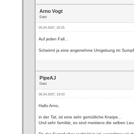
Arno Vogt
Gast
05.04.2007, 20:25
Auf jeden Fall...
Scheinnt ja eine angenehme Umgebung im Sumpf z
PipeAJ
Gast
06.04.2007, 19:43
Hallo Arno,
in der Tat, ist eine sehr gemütliche Kneipe...
Und sehr familiär, es sind meistens die selben Leu
Da der Sumpf aber recht klein ist, verzichten wir 