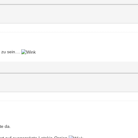
u sein....
te da.
dort auf ausgeprägte Latakia-Orgien