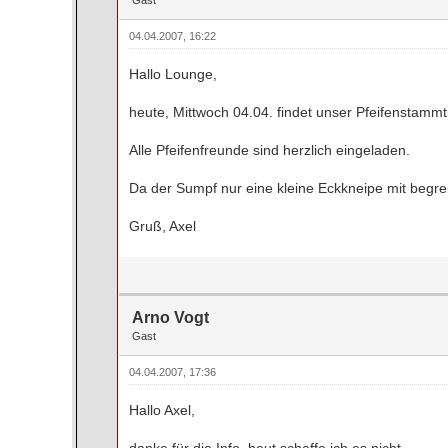
04.04.2007, 16:22
Hallo Lounge,
heute, Mittwoch 04.04. findet unser Pfeifenstamm
Alle Pfeifenfreunde sind herzlich eingeladen.
Da der Sumpf nur eine kleine Eckkneipe mit begrenz
Gruß, Axel
Arno Vogt
Gast
04.04.2007, 17:36
Hallo Axel,
danke für die Info, heut schaffe ich es nicht.