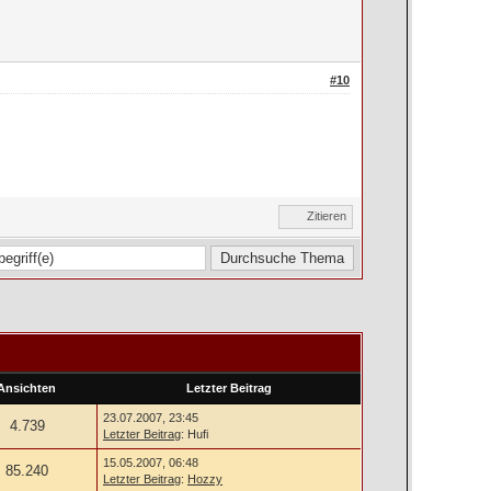
#10
Zitieren
Ansichten
Letzter Beitrag
23.07.2007, 23:45
4.739
Letzter Beitrag
: Hufi
15.05.2007, 06:48
85.240
Letzter Beitrag
:
Hozzy