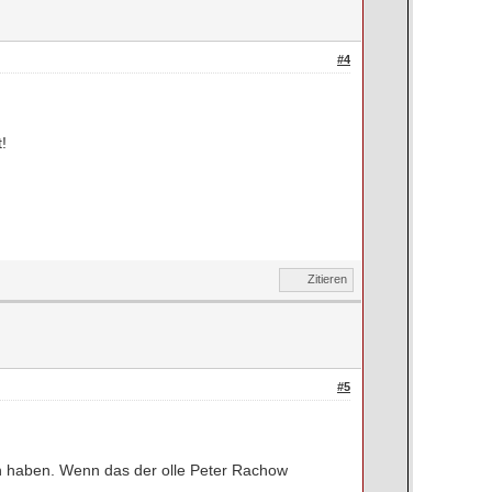
#4
!
Zitieren
#5
 haben. Wenn das der olle Peter Rachow