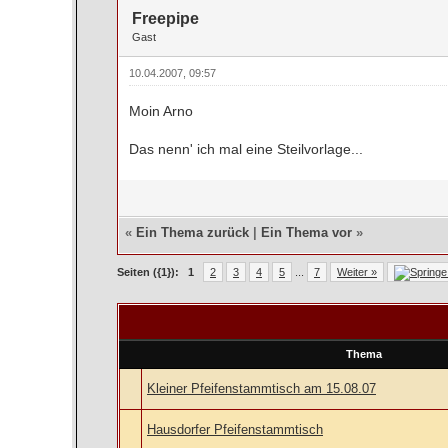
Freepipe
Gast
10.04.2007, 09:57
Moin Arno
Das nenn' ich mal eine Steilvorlage...
«
Ein Thema zurück
|
Ein Thema vor
»
Seiten ({1}):
1
2
3
4
5
...
7
Weiter »
Thema
Kleiner Pfeifenstammtisch am 15.08.07
Hausdorfer Pfeifenstammtisch