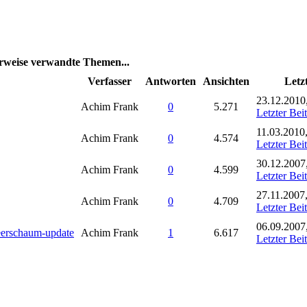
rweise verwandte Themen...
Verfasser
Antworten
Ansichten
Letz
23.12.2010
Achim Frank
0
5.271
Letzter Bei
11.03.2010
Achim Frank
0
4.574
Letzter Bei
30.12.2007
Achim Frank
0
4.599
Letzter Bei
27.11.2007
Achim Frank
0
4.709
Letzter Bei
06.09.2007
eerschaum-update
Achim Frank
1
6.617
Letzter Bei