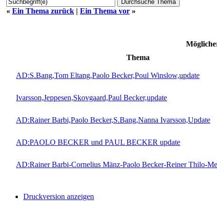
«
Ein Thema zurück
|
Ein Thema vor
»
Mögliche
Thema
AD:S.Bang,Tom Eltang,Paolo Becker,Poul Winslow,update
Ivarsson,Jeppesen,Skovgaard,Paul Becker,update
AD:Rainer Barbi,Paolo Becker,S.Bang,Nanna Ivarsson,Update
AD:PAOLO BECKER und PAUL BECKER update
AD:Rainer Barbi-Cornelius Mänz-Paolo Becker-Reiner Thilo-M
Druckversion anzeigen