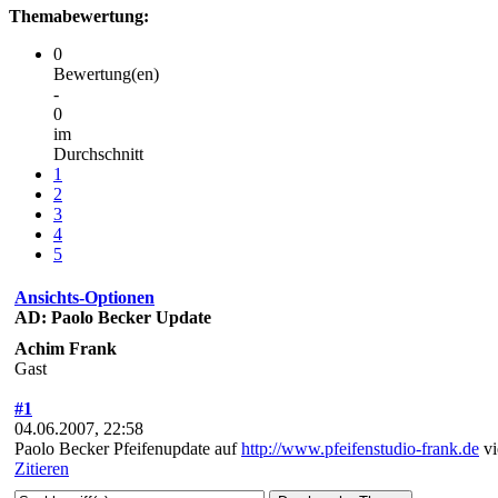
Themabewertung:
0
Bewertung(en)
-
0
im
Durchschnitt
1
2
3
4
5
Ansichts-Optionen
AD: Paolo Becker Update
Achim Frank
Gast
#1
04.06.2007, 22:58
Paolo Becker Pfeifenupdate auf
http://www.pfeifenstudio-frank.de
vi
Zitieren