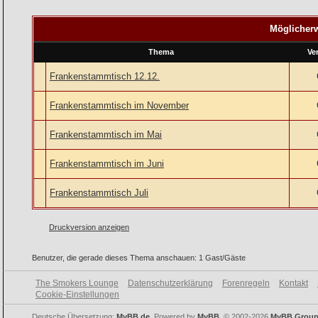
Möglicherw
Thema
Ve
Frankenstammtisch 12.12.
Frankenstammtisch im November
Frankenstammtisch im Mai
Frankenstammtisch im Juni
Frankenstammtisch Juli
Druckversion anzeigen
Benutzer, die gerade dieses Thema anschauen: 1 Gast/Gäste
The Smokers Lounge
Datenschutzerklärung
Forenregeln
Kontakt
Cookie-Einstellungen
Deutsche Übersetzung:
MyBB.de
, Powered by
MyBB
, © 2002-2026
MyBB Grou