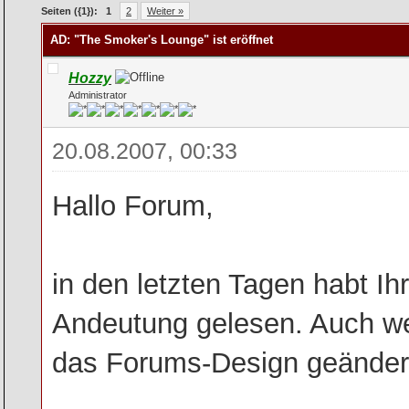
rchschnitt
Seiten ({1}):
1
2
Weiter »
AD: "The Smoker's Lounge" ist eröffnet
Hozzy
Administrator
20.08.2007, 00:33
Hallo Forum,
in den letzten Tagen habt Ihr
Andeutung gelesen. Auch we
das Forums-Design geänder