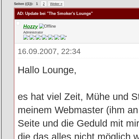
rchschnitt
Seiten ({1}):
1
2
Weiter »
AD: Update bei "The Smoker's Lounge"
Hozzy
Administrator
16.09.2007, 22:34
Hallo Lounge,
es hat viel Zeit, Mühe und S
meinem Webmaster (ihm an die
Seite und die Geduld mit mir
die das alles nicht möglich 