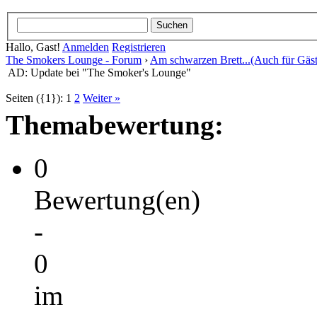
Hallo, Gast!
Anmelden
Registrieren
The Smokers Lounge - Forum
›
Am schwarzen Brett...(Auch für Gäst
AD: Update bei "The Smoker's Lounge"
Seiten ({1}):
1
2
Weiter »
Themabewertung:
0
Bewertung(en)
-
0
im