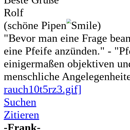
Rolf
(schöne Pipen
)
"Bevor man eine Frage bean
eine Pfeife anzünden." - "P
einigermaßen objektiven und
menschliche Angelegenheite
rauch10t5rz3.gif]
Suchen
Zitieren
-Frank-