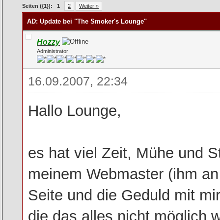
rchschnitt
Seiten ({1}):
1
2
Weiter »
AD: Update bei "The Smoker's Lounge"
Hozzy
Administrator
16.09.2007, 22:34
Hallo Lounge,
es hat viel Zeit, Mühe und S
meinem Webmaster (ihm an die
Seite und die Geduld mit mir
die das alles nicht möglich 