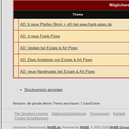
Möglicherw
Thema
AD: 6 neue Pfeifen (9mm + ofi) bei www.frank-pipes.de
AD: 4 neue Frank-Pipes
AD: Update bei Estate & Art Pipes
AD: Ebay Angebote von Estate & Art Pipes
AD: neue Handmades bei Estate & Art Pipes
Druckversion anzeigen
Benutzer, die gerade dieses Thema anschauen: 1 Gast/Gäste
The Smokers Lounge
Datenschutzerklärung
Forenregeln
Kontakt
Cookie-Einstellungen
Deutsche Übersetzung:
MyBB.de
, Powered by
MyBB
, © 2002-2026
MyBB Grou