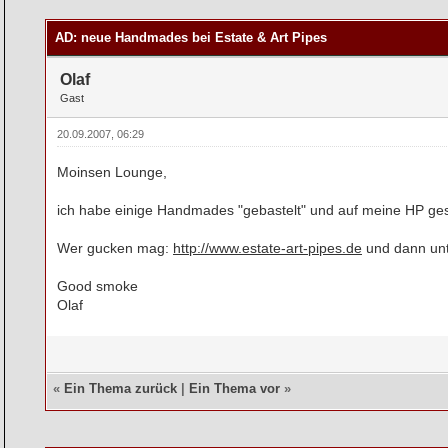
rchschnitt
AD: neue Handmades bei Estate & Art Pipes
Olaf
Gast
20.09.2007, 06:29
Moinsen Lounge,
ich habe einige Handmades "gebastelt" und auf meine HP gest
Wer gucken mag:
http://www.estate-art-pipes.de
und dann unt
Good smoke
Olaf
«
Ein Thema zurück
|
Ein Thema vor
»