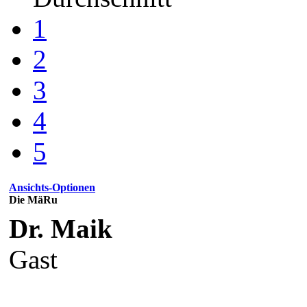
1
2
3
4
5
Ansichts-Optionen
Die MäRu
Dr. Maik
Gast