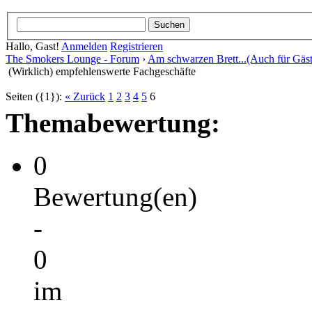
Hallo, Gast!
Anmelden
Registrieren
The Smokers Lounge - Forum
›
Am schwarzen Brett...(Auch für Gäst
(Wirklich) empfehlenswerte Fachgeschäfte
Seiten ({1}):
« Zurück
1
2
3
4
5
6
Themabewertung:
0
Bewertung(en)
-
0
im