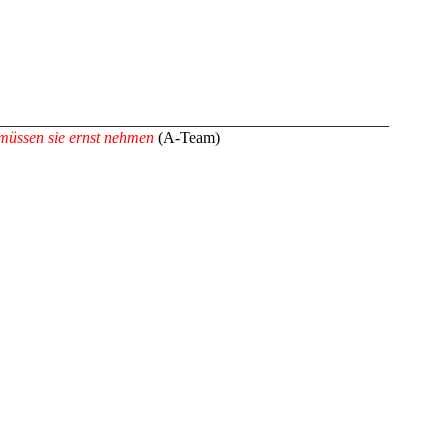
_________________________________________________
müssen sie ernst nehmen
(A-Team)