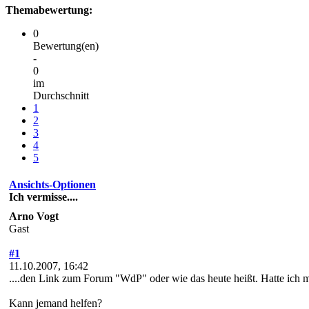
Themabewertung:
0
Bewertung(en)
-
0
im
Durchschnitt
1
2
3
4
5
Ansichts-Optionen
Ich vermisse....
Arno Vogt
Gast
#1
11.10.2007, 16:42
....den Link zum Forum "WdP" oder wie das heute heißt. Hatte ich mir
Kann jemand helfen?