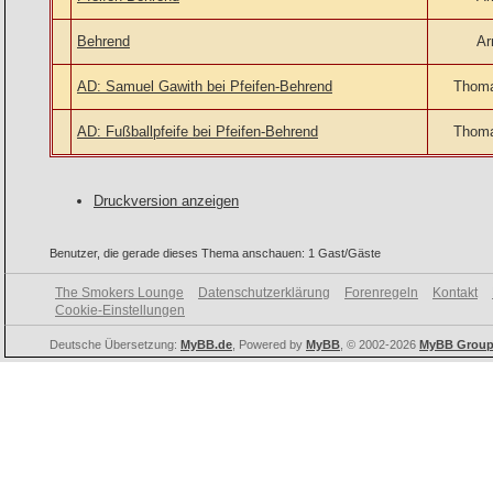
Behrend
Ar
AD: Samuel Gawith bei Pfeifen-Behrend
Thoma
AD: Fußballpfeife bei Pfeifen-Behrend
Thoma
Druckversion anzeigen
Benutzer, die gerade dieses Thema anschauen: 1 Gast/Gäste
The Smokers Lounge
Datenschutzerklärung
Forenregeln
Kontakt
Cookie-Einstellungen
Deutsche Übersetzung:
MyBB.de
, Powered by
MyBB
, © 2002-2026
MyBB Grou