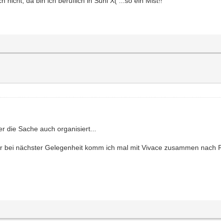
icht, da bin ich beruflich in Suhl X( ...so ein Mist!!
er die Sache auch organisiert...
ber bei nächster Gelegenheit komm ich mal mit Vivace zusammen nach R