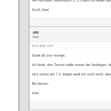
Am nächsten Stammtisch (7.2.) kann ich leider auch n
Gruß, Axel
ulo
Gast
23.01.2008, 16:57
Gude @ your lounge,
ich finde, den Termin sollte immer der festlegen, d
ob's schon am 7.2. klappt weiß ich noch nicht, a
Bis denne...
Uwe