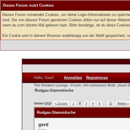
Dieses Forum nutzt Cookies
Dieses Forum verwendet Cookies, um deine Login-Informationen zu speichern
sind; Die von diesem Forum gesetzten Cookies düfen nur auf dieser Website
wann du zum letzten Mal gelesen hast. Bitte bestätige, ob du diese Cookies
Ein Cookie wird in deinem Browser unabhängig von der Wahl gespeichert, um 
Hallo, Gast!
Anmelden
Registrieren
The Smokers Lounge - Forum
›
Am schwarzen Brett...(Auch f
Rodgau-Stammtische
0 Bewertung(en) - 0 im Durchschnitt
1
2
3
4
5
Seiten ({1}):
« Zurück
1
2
3
4
5
...
33
Weiter »
Rodgau-Stammtische
gerd
Gast