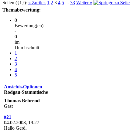
Seiten ({1}):
« Zurück
1
2
3
4
5
...
33
Weiter »
Themabewertung:
0
Bewertung(en)
-
0
im
Durchschnitt
1
2
3
4
5
Ansichts-Optionen
Rodgau-Stammtische
Thomas Behrend
Gast
#21
04.02.2008, 19:27
Hallo Gerd,