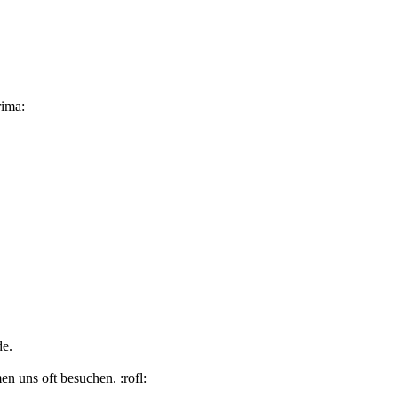
rima:
de.
n uns oft besuchen. :rofl: