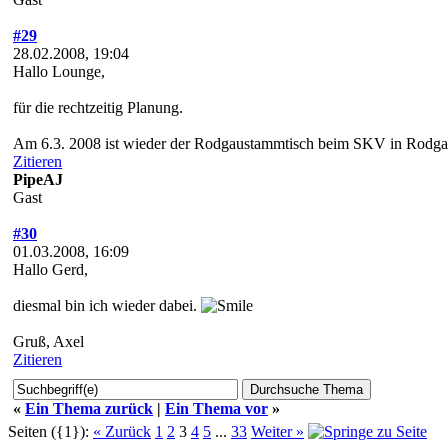
#29
28.02.2008, 19:04
Hallo Lounge,
für die rechtzeitig Planung.
Am 6.3. 2008 ist wieder der Rodgaustammtisch beim SKV in Rodga
Zitieren
PipeAJ
Gast
#30
01.03.2008, 16:09
Hallo Gerd,
diesmal bin ich wieder dabei.
Gruß, Axel
Zitieren
«
Ein Thema zurück
|
Ein Thema vor
»
Seiten ({1}):
« Zurück
1
2
3
4
5
...
33
Weiter »