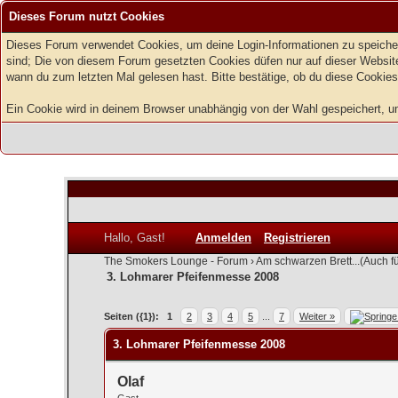
Dieses Forum nutzt Cookies
Dieses Forum verwendet Cookies, um deine Login-Informationen zu speichern
sind; Die von diesem Forum gesetzten Cookies düfen nur auf dieser Website
wann du zum letzten Mal gelesen hast. Bitte bestätige, ob du diese Cookies
Ein Cookie wird in deinem Browser unabhängig von der Wahl gespeichert, um z
Hallo, Gast!
Anmelden
Registrieren
The Smokers Lounge - Forum
›
Am schwarzen Brett...(Auch f
3. Lohmarer Pfeifenmesse 2008
0 Bewertung(en) - 0 im Durchschnitt
1
2
3
4
5
Seiten ({1}):
1
2
3
4
5
...
7
Weiter »
3. Lohmarer Pfeifenmesse 2008
Olaf
Gast