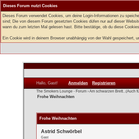
Dieses Forum nutzt Cookies
Dieses Forum verwendet Cookies, um deine Login-Informationen zu speichern
sind; Die von diesem Forum gesetzten Cookies düfen nur auf dieser Website
wann du zum letzten Mal gelesen hast. Bitte bestätige, ob du diese Cookies
Ein Cookie wird in deinem Browser unabhängig von der Wahl gespeichert, um 
Hallo, Gast!
Anmelden
Registrieren
The Smokers Lounge - Forum
›
Am schwarzen Brett...(Auch f
Frohe Weihnachten
0 Bewertung(en) - 0 im Durchschnitt
1
2
3
4
5
Frohe Weihnachten
Astrid Schwörbel
Gast