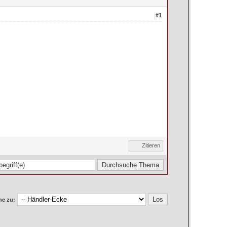
#1
Zitieren
e zu: