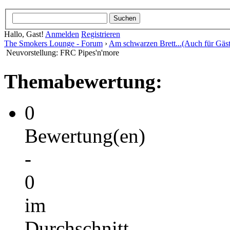
Hallo, Gast!
Anmelden
Registrieren
The Smokers Lounge - Forum
›
Am schwarzen Brett...(Auch für Gäst
Neuvorstellung: FRC Pipes'n'more
Themabewertung:
0
Bewertung(en)
-
0
im
Durchschnitt