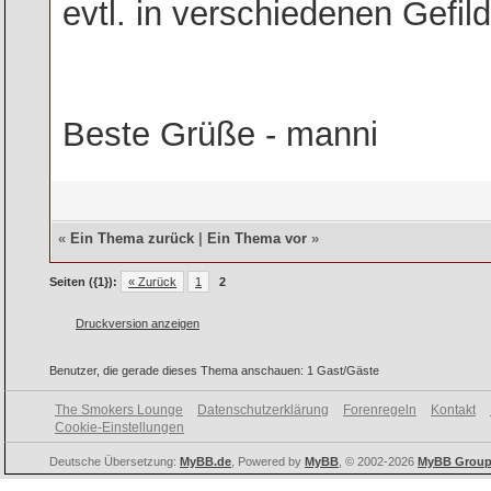
evtl. in verschiedenen Gefi
Beste Grüße - manni
«
Ein Thema zurück
|
Ein Thema vor
»
Seiten ({1}):
« Zurück
1
2
Druckversion anzeigen
Benutzer, die gerade dieses Thema anschauen: 1 Gast/Gäste
The Smokers Lounge
Datenschutzerklärung
Forenregeln
Kontakt
Cookie-Einstellungen
Deutsche Übersetzung:
MyBB.de
, Powered by
MyBB
, © 2002-2026
MyBB Grou