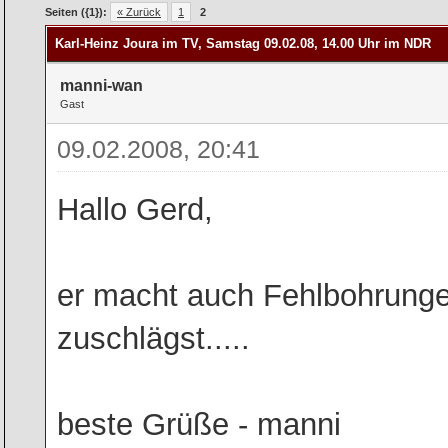
rchschnitt
Seiten ({1}):
« Zurück
1
2
Karl-Heinz Joura im TV, Samstag 09.02.08, 14.00 Uhr im NDR
manni-wan
Gast
09.02.2008, 20:41
Hallo Gerd,
er macht auch Fehlbohrungen
zuschlägst.....
beste Grüße - manni