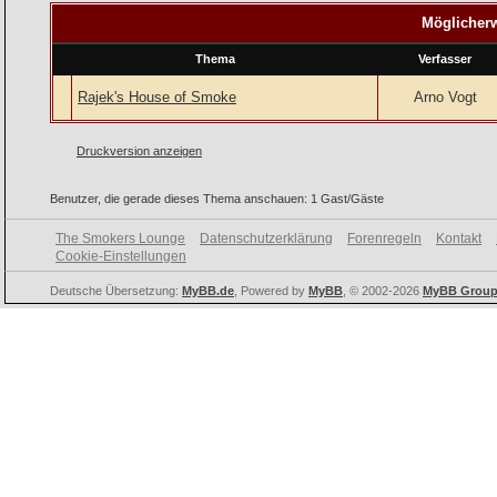
Möglicherw
Thema
Verfasser
Rajek's House of Smoke
Arno Vogt
Druckversion anzeigen
Benutzer, die gerade dieses Thema anschauen: 1 Gast/Gäste
The Smokers Lounge
Datenschutzerklärung
Forenregeln
Kontakt
Cookie-Einstellungen
Deutsche Übersetzung:
MyBB.de
, Powered by
MyBB
, © 2002-2026
MyBB Grou