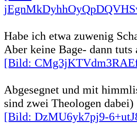
jEgnMkDyhhOyQpDQVHSw
Habe ich etwa zuwenig Scha
Aber keine Bage- dann tuts
[Bild: CMg3jKTVdm3RAEf
Abgesegnet und mit himmli
sind zwei Theologen dabei) 
[Bild: DzMU6yk7pj9-6+utJ