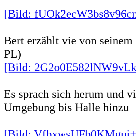
[Bild: fUOk2ecW3bs8v96
Bert erzählt vie von seinem
PL)
[Bild: 2G2o0E582lNW9vLk
Es sprach sich herum und vi
Umgebung bis Halle hinzu
[Bild: VfbxwsUFb0KMgui