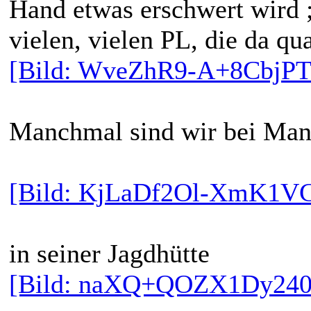
Hand etwas erschwert wird ;
vielen, vielen PL, die da q
[Bild: WveZhR9-A+8CbjP
Manchmal sind wir bei Man
[Bild: KjLaDf2Ol-XmK1V
in seiner Jagdhütte
[Bild: naXQ+QOZX1Dy240