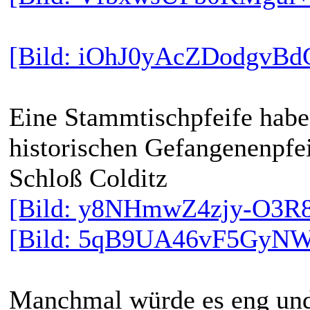
[Bild: iOhJ0yAcZDodgvB
Eine Stammtischpfeife habe 
historischen Gefangenenpfeif
Schloß Colditz
[Bild: y8NHmwZ4zjy-O3R
[Bild: 5qB9UA46vF5GyNW
Manchmal würde es eng und 