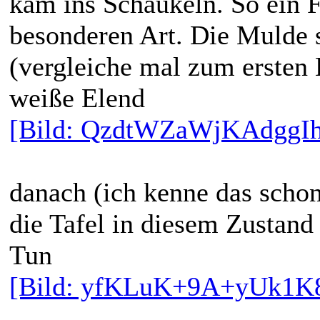
kam ins Schaukeln. So ein F
besonderen Art. Die Mulde s
(vergleiche mal zum ersten 
weiße Elend
[Bild: QzdtWZaWjKAdggIh
danach (ich kenne das scho
die Tafel in diesem Zustand
Tun
[Bild: yfKLuK+9A+yUk1K