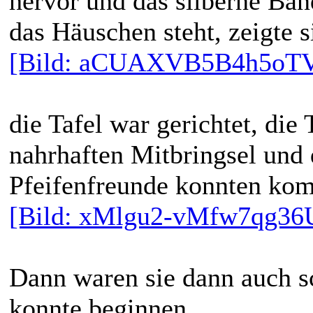
hervor und das silberne Ba
das Häuschen steht, zeigte s
[Bild: aCUAXVB5B4h5oTV
die Tafel war gerichtet, die
nahrhaften Mitbringsel und
Pfeifenfreunde konnten k
[Bild: xMlgu2-vMfw7qg36
Dann waren sie dann auch s
konnte beginnen.