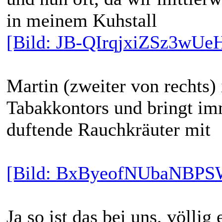
in meinem Kuhstall
[Bild: JB-QIrqjxiZSz3wU
Martin (zweiter von rechts) 
Tabakkontors und bringt i
duftende Rauchkräuter mit
[Bild: BxByeofNUbaNBPS
Ja so ist das bei uns, völli