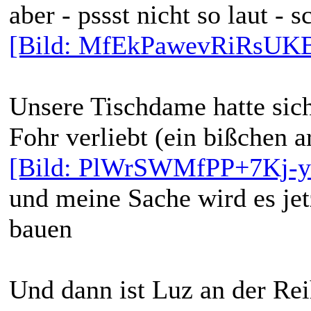
aber - pssst nicht so laut -
[Bild: MfEkPawevRiRsUK
Unsere Tischdame hatte sic
Fohr verliebt (ein bißchen a
[Bild: PlWrSWMfPP+7Kj-
und meine Sache wird es jetz
bauen
Und dann ist Luz an der Rei