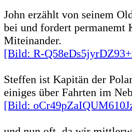
John erzählt von seinem Old
bei und fordert permanemt K
Miteinander.
[Bild: R-Q58eDs5jyrDZ93
Steffen ist Kapitän der Pola
einiges über Fahrten im Ne
[Bild: oCr49pZaIQUM610J
und nun oft, da wir mittlerw