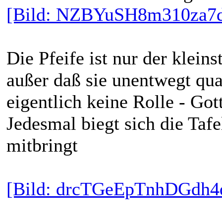
[Bild: NZBYuSH8m310za7
Die Pfeife ist nur der klei
außer daß sie unentwegt qu
eigentlich keine Rolle - Go
Jedesmal biegt sich die Tafe
mitbringt
[Bild: drcTGeEpTnhDGdh4