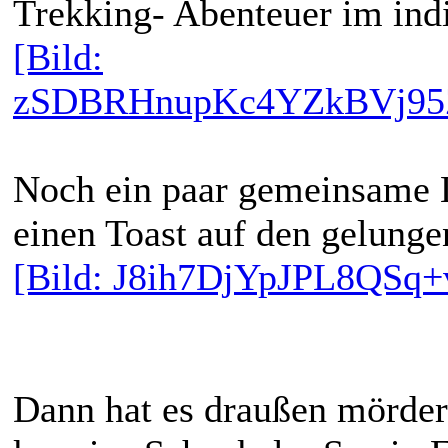
Trekking- Abenteuer im ind
[Bild:
zSDBRHnupKc4YZkBVj95
Noch ein paar gemeinsame 
einen Toast auf den gelung
[Bild: J8ih7DjYpJPL8QSq
Dann hat es draußen mörder