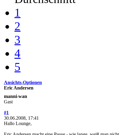
1
2
3
4
5
Ansichts-Optionen
Eric Andersen
manni-wan
Gast
#1
30.06.2008, 17:41
Hallo Lounge,
Eric Andersen macht eine Pause - wie lange, weiß man nicht.