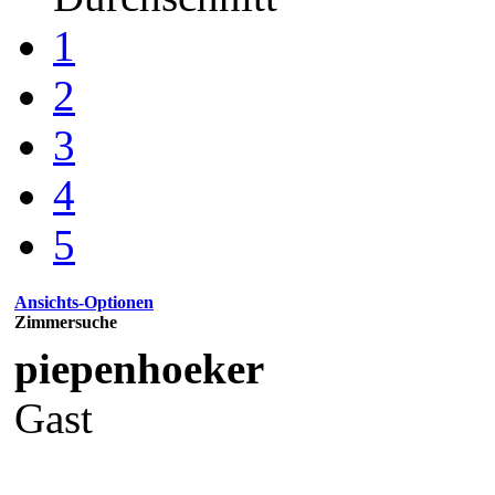
1
2
3
4
5
Ansichts-Optionen
Zimmersuche
piepenhoeker
Gast