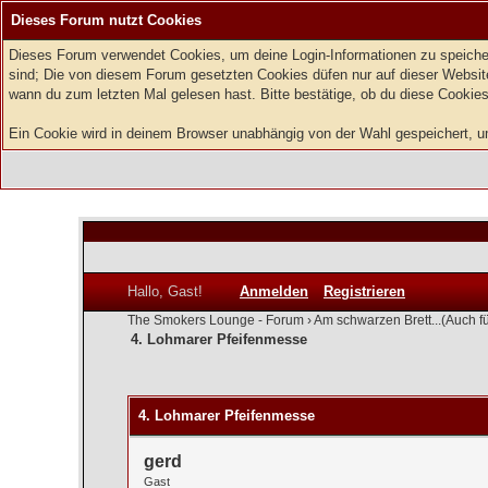
Dieses Forum nutzt Cookies
Dieses Forum verwendet Cookies, um deine Login-Informationen zu speichern
sind; Die von diesem Forum gesetzten Cookies düfen nur auf dieser Website
wann du zum letzten Mal gelesen hast. Bitte bestätige, ob du diese Cookies
Ein Cookie wird in deinem Browser unabhängig von der Wahl gespeichert, um 
Hallo, Gast!
Anmelden
Registrieren
The Smokers Lounge - Forum
›
Am schwarzen Brett...(Auch f
4. Lohmarer Pfeifenmesse
0 Bewertung(en) - 0 im Durchschnitt
1
2
3
4
5
4. Lohmarer Pfeifenmesse
gerd
Gast