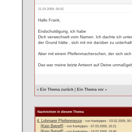
21.03.2009, 00:02
Hallo Frank,
Endschuldigung, ich habe
Dich verwechselt vom Namen. Ich dachte ich unter
der Grund hätte , sich mit mir darüber zu unterhal
Aber mit einem Pfeifenmacherschen, der sich sich 
Das war meine letzte Antwort auf Deine unmaßge
«
Ein Thema zurück
|
Ein Thema vor
»
Nachrichten in diesem Thema
4. Lohmarer Pfeifenmesse
- von frankpipes - 03.02.2009, 00
[Kein Betreff]
- von frankpipes - 07.03.2009, 19:21
[Kein Betreff]
- von frankpipes - 19.03.2009, 19:40