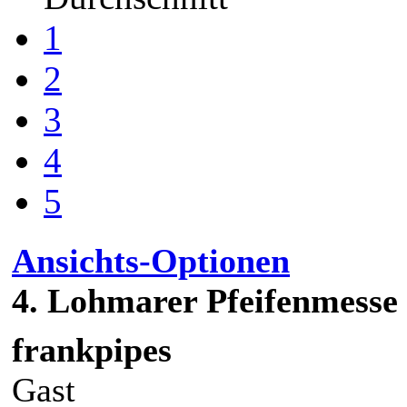
1
2
3
4
5
Ansichts-Optionen
4. Lohmarer Pfeifenmesse
frankpipes
Gast